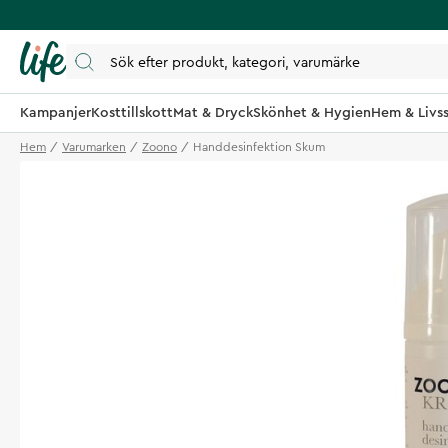
Kampanjer
Kosttillskott
Mat & Dryck
Skönhet & Hygien
Hem & Livss
Hem
Varumarken
Zoono
Handdesinfektion Skum