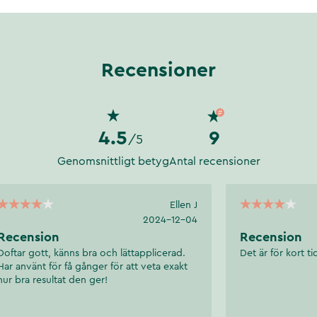
n
Recensioner
 formula har testats
 Dessa molekyler är
4.5
9
/5
h bildar en barriär av positivt
rna genomtränger negativt
Genomsnittligt betyg
Antal recensioner
enet bryts upp med dödlig
ta i upp till 30 dagar på ytor
Ellen J
2024-12-04
Recension
Recension
Doftar gott, känns bra och lättapplicerad.
Det är för kort tid
Har använt för få gånger för att veta exakt
hur bra resultat den ger!