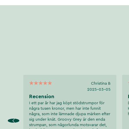
Ultra skonsam mot huden
Dödar 99,99% av bakterierna och fortsätter vara verksamt hela dage
Vetenskapligt bevisade effekter
Om du har känslig hud, så är detta ett perfekt val. Denna alkoholfria
dermatologiskt.
Zoono lämnar ett monomolekylärt lager som permanent binds till ytan.
antimikrobiella, silanbaserade polymerer som kovalent binder till ytan oc
laddade mikroskopiska stift. De positivt laddade mikroskopiska stifte
laddade patogener. Stiften spränger cellväggarna. Detta gör att patog
effekt. Skiktet med molekylära antimikrobiella stiftet fortsätter att arbe
och upp till 24h på huden.
Christina B
2025-03-05
Artikelnummer
:
131398
Recension
I ett par år har jag köpt stödstrumpor för
några tusen kronor, men har inte funnit
några, som inte lämnade djupa märken efter
sig under knät. Groovy Grey är den enda
strumpan, som någorlunda motsvarar det,