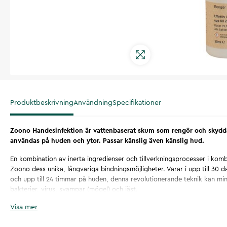
Produktbeskrivning
Användning
Specifikationer
Zoono Handesinfektion är vattenbaserat skum som rengör och skyddar
användas på huden och ytor. Passar känslig även känslig hud.
En kombination av inerta ingredienser och tillverkningsprocesser i kom
Zoono dess unika, långvariga bindningsmöjligheter. Varar i upp till 30 
och upp till 24 timmar på huden, denna revolutionerande teknik kan min
bakterier, virus, svampar (mögel) och jäst.
Visa mer
Zoono är vattenbaserad, alkoholfri, giftfri och ger unikt, beprövat lång
Miljövänlig, har Biocid-klassning.