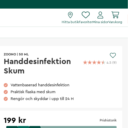
Hitta butik
Favoriter
Mina sidor
Varukorg
ZOONO
|
50 ML
Handdesinfektion
4.5
(
9
)
Skum
Vattenbaserad handdesinfektion
Praktisk flaska med skum
Rengör och skyddar i upp till 24 H
199 kr
Prishistorik