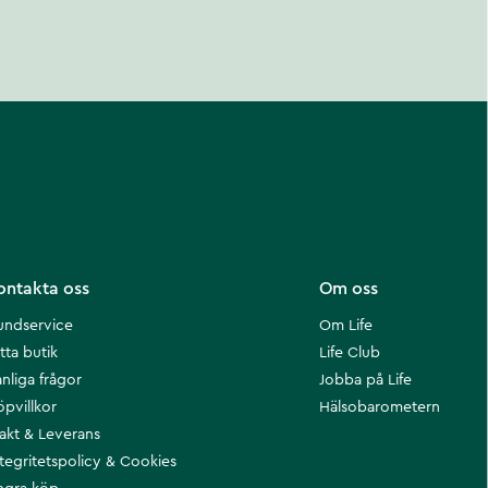
ontakta oss
Om oss
undservice
Om Life
tta butik
Life Club
nliga frågor
Jobba på Life
öpvillkor
Hälsobarometern
rakt & Leverans
ntegritetspolicy & Cookies