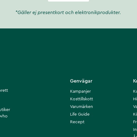
*Gäller ej presentkort och elektronikprodukter.
Genvägar
K
brett
Kampanjer
K
Kosttillskott
Hi
Varumärken
Va
utiker
Life Guide
K
 who
Recept
F
I