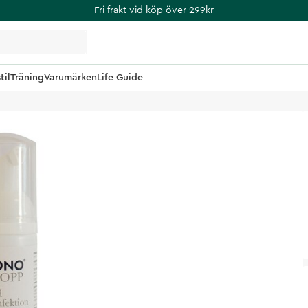
Fri frakt vid köp över 299kr
til
Träning
Varumärken
Life Guide