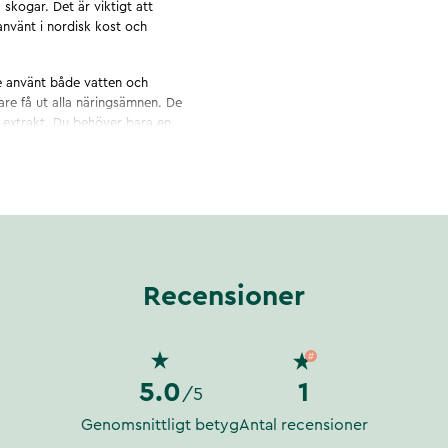
 skogar. Det är viktigt att
t använt i nordisk kost och
de använt både vatten och
are få ut alla näringsämnen. De
t extrakt. Du behöver bara en
Recensioner
5.0
1
/5
Genomsnittligt betyg
Antal recensioner