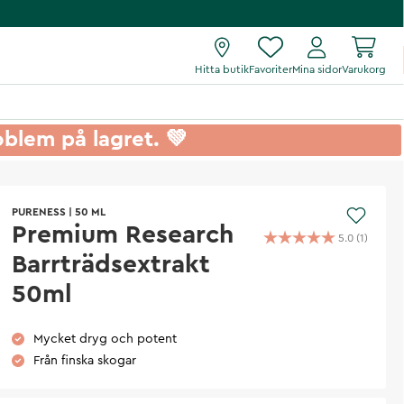
Hitta butik
Favoriter
Mina sidor
Varukorg
roblem på lagret. 💚
PURENESS
|
50 ML
Premium Research
5.0
(
1
)
Barrträdsextrakt
50ml
Mycket dryg och potent
Från finska skogar