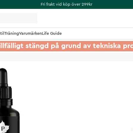
Fri frakt vid köp över 299kr
til
Träning
Varumärken
Life Guide
illfälligt stängd på grund av tekniska p