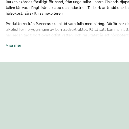
Barken skördas försikigt för hand, från unga tallar i norra Finlands djupa
tallen får växa långt från utsläpp och industrier. Tallbark är traditionell
hälsokost, särskilt i samekulturen.
Produkterna från Pureness ska alltid vara fulla med näring. Därför har 
alkohol för i bryggningen av barrträdsextraktet. På så sätt kan man lätt
har sedan tagit bort överflödigt vatten, och resultatet är ett högpoten
droppe åt gången!
Visa mer
Artikelnummer
:
132210