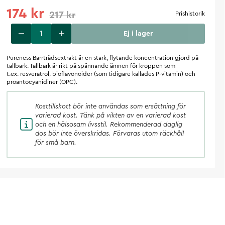
174 kr
217 kr
Prishistorik
Ej i lager
Pureness Barrträdsextrakt är en stark, flytande koncentration gjord på
tallbark. Tallbark är rikt på spännande ämnen för kroppen som
t.ex. resveratrol, bioflavonoider (som tidigare kallades P-vitamin) och
proantocyanidiner (OPC).
Kosttillskott
bör inte användas som ersättning för
varierad kost. Tänk på vikten av en varierad kost
och en hälsosam livsstil. Rekommenderad daglig
dos bör inte överskridas. Förvaras utom räckhåll
för små barn.