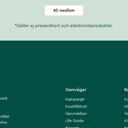
Bli medlem
*Gäller ej presentkort och elektronikprodukter.
Genvägar
K
brett
Kampanjer
K
Kosttillskott
Hi
Varumärken
Va
utiker
Life Guide
K
 who