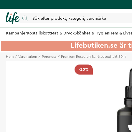
Kampanjer
Kosttillskott
Mat & Dryck
Skönhet & Hygien
Hem & Livss
Lifebutiken.se är t
Hem
Varumarken
Pureness
Premium Research Barrträdsextrakt 50ml
-20%