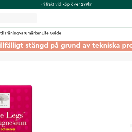
Fri frakt vid köp över 299kr
til
Träning
Varumärken
Life Guide
illfälligt stängd på grund av tekniska p