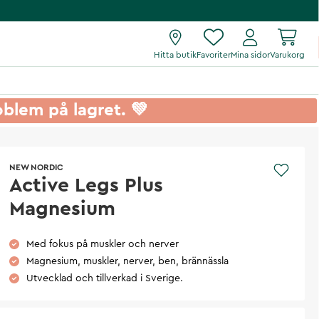
Hitta butik
Favoriter
Mina sidor
Varukorg
roblem på lagret. 💚
NEW NORDIC
Active Legs Plus
Magnesium
Med fokus på muskler och nerver
Magnesium, muskler, nerver, ben, brännässla
Utvecklad och tillverkad i Sverige.