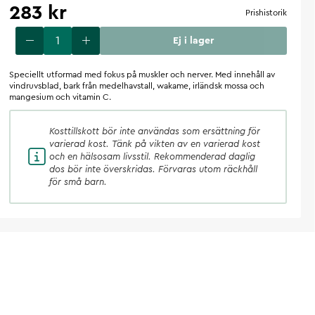
283 kr
Prishistorik
Ej i lager
Speciellt utformad med fokus på muskler och nerver. Med innehåll av
vindruvsblad, bark från medelhavstall, wakame, irländsk mossa och
mangesium och vitamin C.
Kosttillskott
bör inte användas som ersättning för
varierad kost. Tänk på vikten av en varierad kost
och en hälsosam livsstil. Rekommenderad daglig
dos bör inte överskridas. Förvaras utom räckhåll
för små barn.