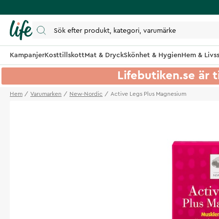
Kampanjer
Kosttillskott
Mat & Dryck
Skönhet & Hygien
Hem & Livss
Lifebutiken.se är t
Hem
Varumarken
New-Nordic
Active Legs Plus Magnesium