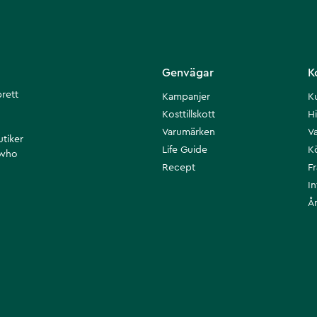
Genvägar
K
brett
Kampanjer
K
Kosttillskott
Hi
Varumärken
Va
utiker
Life Guide
K
 who
Recept
F
I
Å