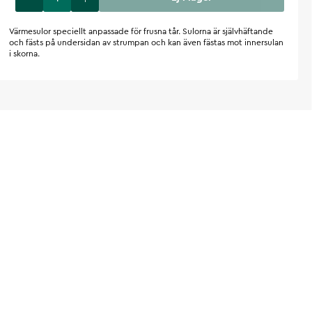
Värmesulor speciellt anpassade för frusna tår. Sulorna är självhäftande
och fästs på undersidan av strumpan och kan även fästas mot innersulan
i skorna.