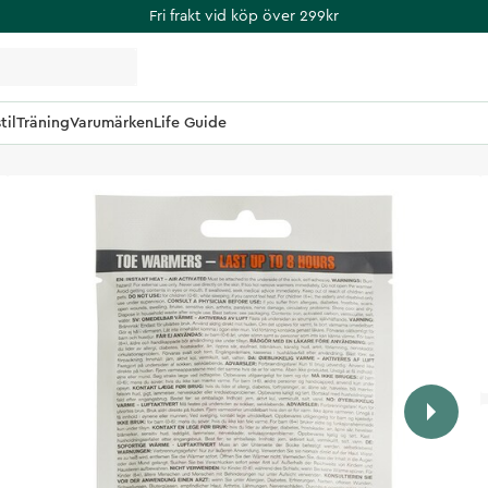
Fri frakt vid köp över 299kr
til
Träning
Varumärken
Life Guide