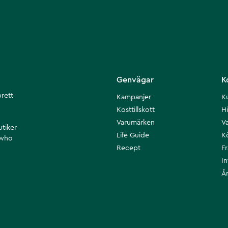
Genvägar
K
brett
Kampanjer
K
Kosttillskott
Hi
Varumärken
Va
utiker
Life Guide
K
 who
Recept
F
I
Å