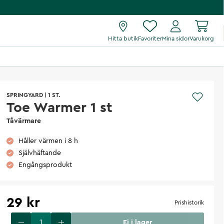
Hitta butik
Favoriter
Mina sidor
Varukorg
SPRINGYARD
|
1 ST.
Toe Warmer 1 st
Tåvärmare
Håller värmen i 8 h
Självhäftande
Engångsprodukt
29 kr
Prishistorik
Ej i lager