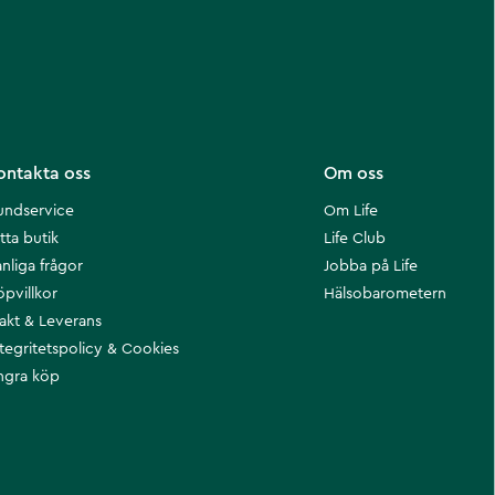
ontakta oss
Om oss
undservice
Om Life
tta butik
Life Club
nliga frågor
Jobba på Life
öpvillkor
Hälsobarometern
rakt & Leverans
ntegritetspolicy & Cookies
ngra köp