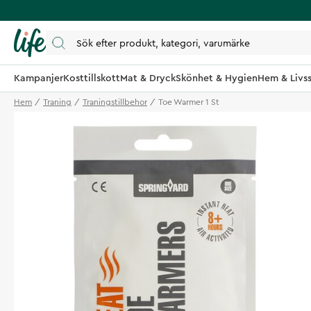
Kampanjer
Kosttillskott
Mat & Dryck
Skönhet & Hygien
Hem & Livss
Hem
Traning
Traningstillbehor
Toe Warmer 1 St