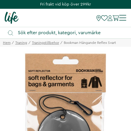
Fri frakt vid köp över 299kr
Hem
Traning
Traningstillbehor
Bookman Hängande Reflex Svart