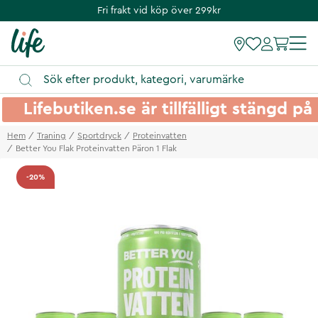
Fri frakt vid köp över 299kr
Lifebutiken.se är tillfälligt stängd 
Hem
Traning
Sportdryck
Proteinvatten
Better You Flak Proteinvatten Päron 1 Flak
-20%