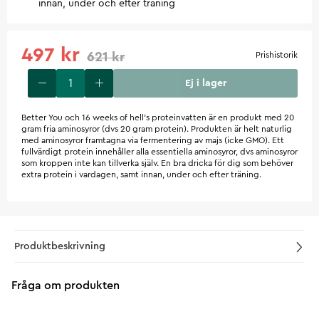
innan, under och efter träning
497 kr
621 kr
Prishistorik
Ej i lager
Better You och 16 weeks of hell’s proteinvatten är en produkt med 20
gram fria aminosyror (dvs 20 gram protein). Produkten är helt naturlig
med aminosyror framtagna via fermentering av majs (icke GMO). Ett
fullvärdigt protein innehåller alla essentiella aminosyror, dvs aminosyror
som kroppen inte kan tillverka själv. En bra dricka för dig som behöver
extra protein i vardagen, samt innan, under och efter träning.
Produktbeskrivning
Fråga om produkten