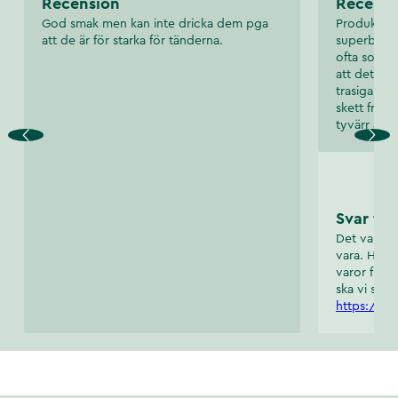
Recension
Recensi
God smak men kan inte dricka dem pga
Produkten g
att de är för starka för tänderna.
superbra p
ofta som ha
att det är 
trasiga nä
skett från
tyvärr är li
Svar frå
Det var trå
vara. Hör a
varor från
ska vi själv
https://ww