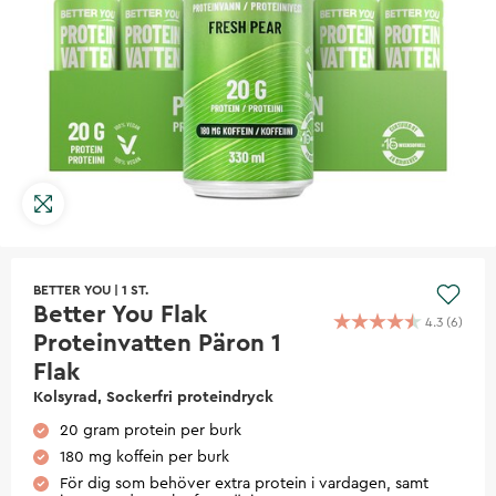
BETTER YOU
|
1 ST.
Better You Flak
4.3
(
6
)
Proteinvatten Päron 1
Flak
Kolsyrad, Sockerfri proteindryck
20 gram protein per burk
180 mg koffein per burk
För dig som behöver extra protein i vardagen, samt