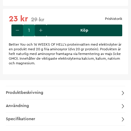
23 kr
29 kr
Prishistorik
Köp
Better You och 16 WEEKS OF HELL’s proteinvatten med elektrolyter är
en produkt med 20 g fria aminosyror (dvs 20 gr protein). Produkten är
helt naturlig med aminosyror framtagna via fermentering av majs (icke
GMO). Innehåller de viktigaste elektrolyterna kalcium, kalium, natrium
och magnesium.
Produktbeskrivning
Användning
Specifikationer