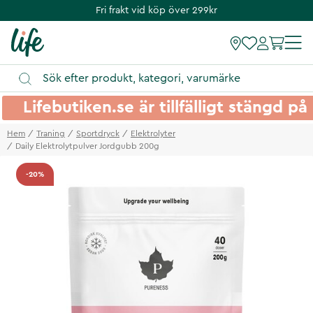
Fri frakt vid köp över 299kr
Lifebutiken.se är tillfälligt stängd 
Hem
Traning
Sportdryck
Elektrolyter
Daily Elektrolytpulver Jordgubb 200g
-20%