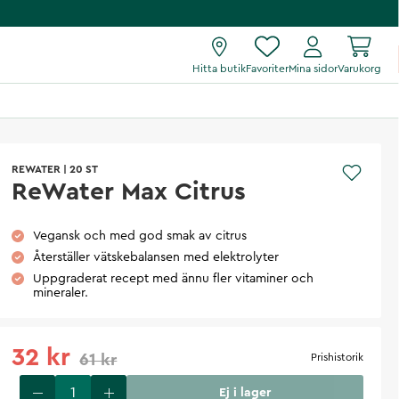
Hitta butik
Favoriter
Mina sidor
Varukorg
REWATER
|
20 ST
ReWater Max Citrus
Vegansk och med god smak av citrus
Återställer vätskebalansen med elektrolyter
Uppgraderat recept med ännu fler vitaminer och
mineraler.
32 kr
61 kr
Prishistorik
Ej i lager