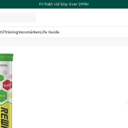
Fri frakt vid köp över 299kr
til
Träning
Varumärken
Life Guide