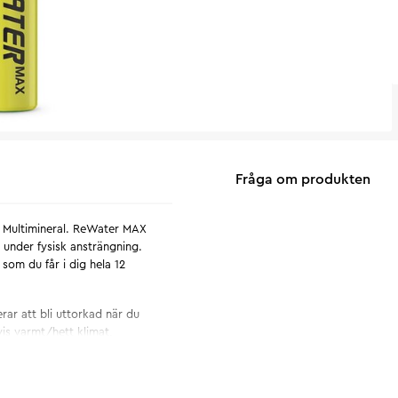
Fråga om produkten
+ Multimineral. ReWater MAX
 under fysisk ansträngning.
 som du får i dig hela 12
rar att bli uttorkad när du
vis varmt/hett klimat,
 med t.ex diarré och
nderas till vuxna och barn