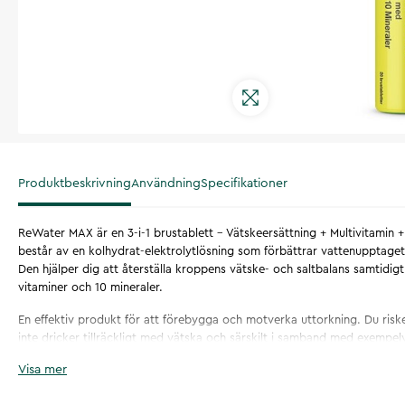
Produktbeskrivning
Användning
Specifikationer
ReWater MAX är en 3-i-1 brustablett - Vätskeersättning + Multivitamin 
består av en kolhydrat-elektrolytlösning som förbättrar vattenupptaget
Den hjälper dig att återställa kroppens vätske- och saltbalans samtidigt
vitaminer och 10 mineraler.
En effektiv produkt för att förebygga och motverka uttorkning. Du riske
inte dricker tillräckligt med vätska och särskilt i samband med exempel
flygresor, fysisk ansträngning, överdrivet alkoholintag och vid sjukdom
Visa mer
kräkningar. ReWater Max har en god fräsch smak av citrus och rekomme
över tre år.