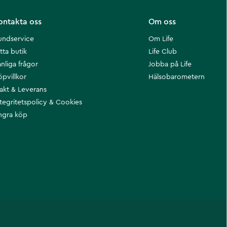
ontakta oss
Om oss
undservice
Om Life
tta butik
Life Club
nliga frågor
Jobba på Life
öpvillkor
Hälsobarometern
rakt & Leverans
ntegritetspolicy & Cookies
ngra köp