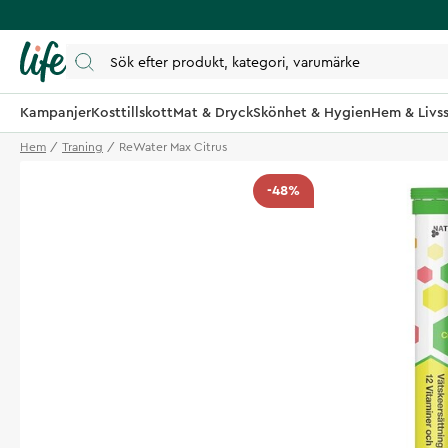
Kampanjer
Kosttillskott
Mat & Dryck
Skönhet & Hygien
Hem & Livss
Hem
Traning
ReWater Max Citrus
-48%