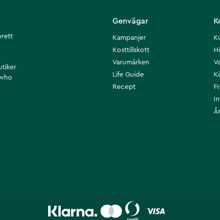
Genvägar
K
brett
Kampanjer
K
Kosttillskott
Hi
Varumärken
Va
utiker
Life Guide
K
 who
Recept
F
I
Å