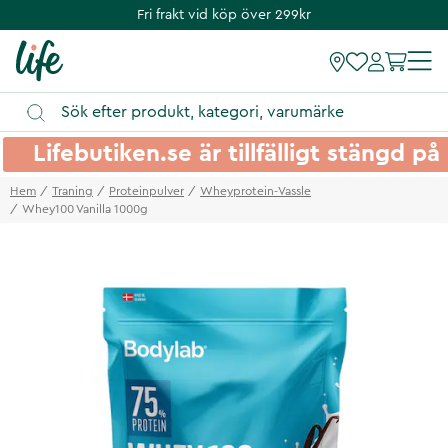
Fri frakt vid köp över 299kr
Lifebutiken.se är tillfälligt stängd 
Hem
Traning
Proteinpulver
Wheyprotein-Vassle
Whey100 Vanilla 1000g