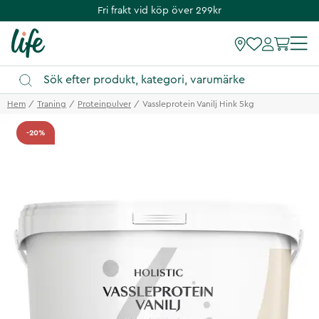
Fri frakt vid köp över 299kr
Hem
Traning
Proteinpulver
Vassleprotein Vanilj Hink 5kg
-20%