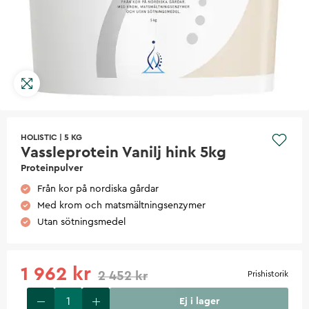
HOLISTIC
|
5 KG
Vassleprotein Vanilj hink 5kg
Proteinpulver
Från kor på nordiska gårdar
Med krom och matsmältningsenzymer
Utan sötningsmedel
1 962 kr
2 452 kr
Prishistorik
Ej i lager