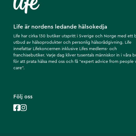
* DRI = dagligt referensintag.
Enzymer
Innehåll per 30 g
Proteas 3.0 8 SAPU
Proteas 4.5 3 000 HUT
Life är nordens ledande hälsokedja
Peptidas 1 500 HUT
Life har cirka 130 butiker utspritt i Sverige och Norge med ett 
Proteas 6.0 1 500 HUT
utbud av hälsoprodukter och personlig hälsorådgivning. Life
Lipas 87,5 FIP
innefattar Lifekoncernen inklusive Lifes medlems- och
Bromelain 45 000 PU
franchisebutiker. Varje dag kliver tusentals människor in i våra b
Laktas 100 ALU
Enzymaktivitet enligt FCC = Food Chemical Codex.
för att prata hälsa med oss och få ”expert advice from people
Aminosyraprofil per 100 g proteinråvara
care”.
Alanin 4,23 g
Arginin 2,01 g
Asparginsyra 9,13 g
Cystein 1,88 g
Följ oss
Glutaminsyra 14,4 g
Glycin 1,48 g
Histidin* 1,51 g
Isoleucin* 5,08 g
Leucin* 8,81 g
Lysin* 7,98 g
Metionin* 1,77 g