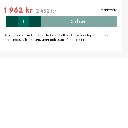
1 962 kr
2 452 kr
Prishistorik
Ej i lager
Holistic Vassleprotein choklad är ett ultrafiltrerat vassleprotein med
krom, matsmältningsenzymer och utan sötningsmedel.