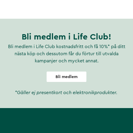
Bli medlem i Life Club!
Bli medlem i Life Club kostnadsfritt och få 10%* på ditt
ngsmedel (solroslecitin),
as, bromelain, laktas),
nästa köp och dessutom får du förtur till utvalda
kampanjer och mycket annat.
Bli medlem
*Gäller ej presentkort och elektronikprodukter.