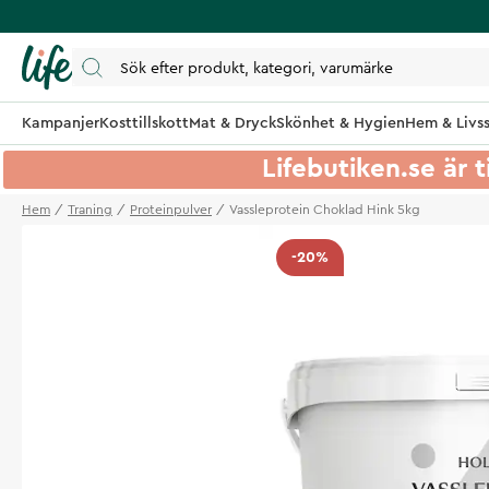
Kampanjer
Kosttillskott
Mat & Dryck
Skönhet & Hygien
Hem & Livss
Lifebutiken.se är t
Hem
Traning
Proteinpulver
Vassleprotein Choklad Hink 5kg
-20%