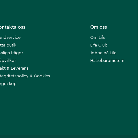
ontakta oss
Om oss
undservice
Om Life
tta butik
Life Club
nliga frågor
Jobba på Life
öpvillkor
Hälsobarometern
rakt & Leverans
ntegritetspolicy & Cookies
ngra köp