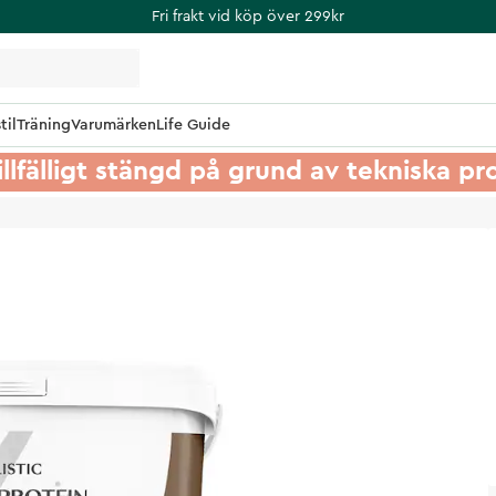
Fri frakt vid köp över 299kr
til
Träning
Varumärken
Life Guide
illfälligt stängd på grund av tekniska p