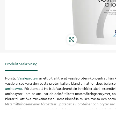
Produktbeskrivning
Holistic
Vassleprotein
är ett ultrafiltrerat vassleprotein-koncentrat från
vassle anses vara den bästa proteinkällan, bland annat för dess balanser
aminosyror
. Förutom att Holistic Vassleprotein innehåller såväl essentiel
aminosyror i bra balans, har de också tillsatt matsmältningsenzymer, so
bidrar till att öka muskelmassan, samt bibehålla muskelmassa och nor
Matsmältningsenzymer förbättrar upptaget av proteiner och bryter ner l
vassleproteinet mer lättupplösligt och krämigare. Krom bidrar till att bi
normala blodsockernivåer. Det är viktigt med en mångsidig och balans