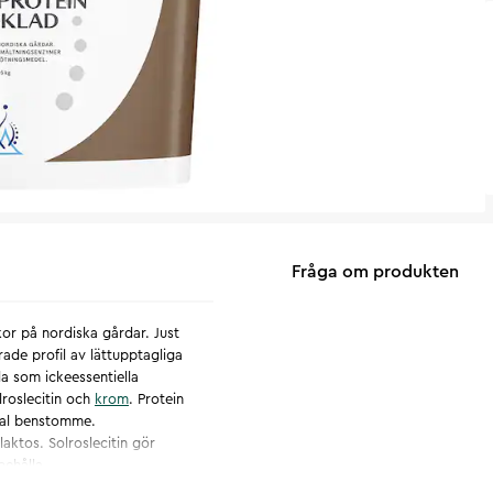
Fråga om produkten
 kor på nordiska gårdar. Just
ade profil av lättupptagliga
la som ickeessentiella
lroslecitin och
krom
. Protein
mal benstomme.
aktos. Solroslecitin gör
behålla
erad kost och en hälsosam