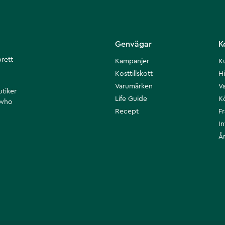
Genvägar
K
brett
Kampanjer
K
Kosttillskott
Hi
Varumärken
Va
utiker
Life Guide
K
 who
Recept
F
I
Å