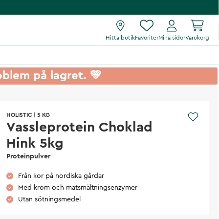
Hitta butik
Favoriter
Mina sidor
Varukorg
roblem på lagret. 💚
HOLISTIC
|
5 KG
Vassleprotein Choklad
Hink 5kg
Proteinpulver
Från kor på nordiska gårdar
Med krom och matsmältningsenzymer
Utan sötningsmedel