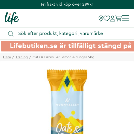
Fri frakt vid köp över 299kr
Lifebutiken.se är tillfälligt stängd 
Hem
Traning
Oats & Dates Bar Lemon & Ginger 50g