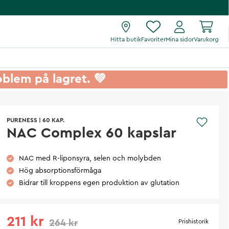
Hitta butik
Favoriter
Mina sidor
Varukorg
roblem på lagret. 💚
PURENESS
|
60 KAP.
NAC Complex 60 kapslar
NAC med R-liponsyra, selen och molybden
Hög absorptionsförmåga
Bidrar till kroppens egen produktion av glutation
211 kr
264 kr
Prishistorik