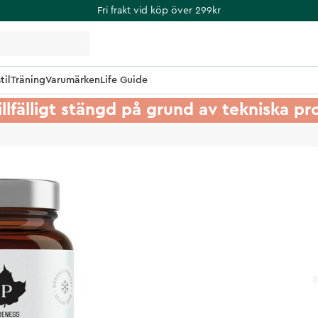
Fri frakt vid köp över 299kr
til
Träning
Varumärken
Life Guide
illfälligt stängd på grund av tekniska p