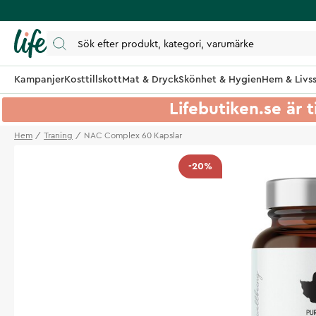
Kampanjer
Kosttillskott
Mat & Dryck
Skönhet & Hygien
Hem & Livss
Lifebutiken.se är t
Hem
Traning
NAC Complex 60 Kapslar
-20%