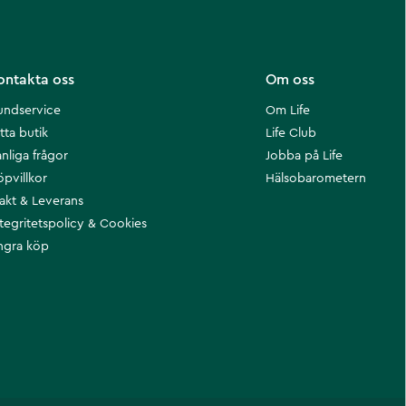
ontakta oss
Om oss
undservice
Om Life
tta butik
Life Club
nliga frågor
Jobba på Life
öpvillkor
Hälsobarometern
rakt & Leverans
ntegritetspolicy & Cookies
ngra köp