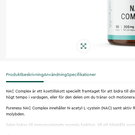
Produktbeskrivning
Användning
Specifikationer
NAC Complex är ett kosttillskott speciellt framtaget för att bidra till din
högt tempo i vardagen, eller för den delen om du tränar och motioner
Pureness NAC Complex innehåller N-acetyl-L-cystein (NAC) samt aktiv R
molybden.
Selen bidrar till immunsystemets normala funktion, till att bibehålla nor
samt skydda cellerna mot oxidativ stress.