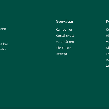
Genvägar
K
brett
Kampanjer
K
Kosttillskott
Hi
Varumärken
Va
utiker
Life Guide
K
 who
Recept
F
I
Å