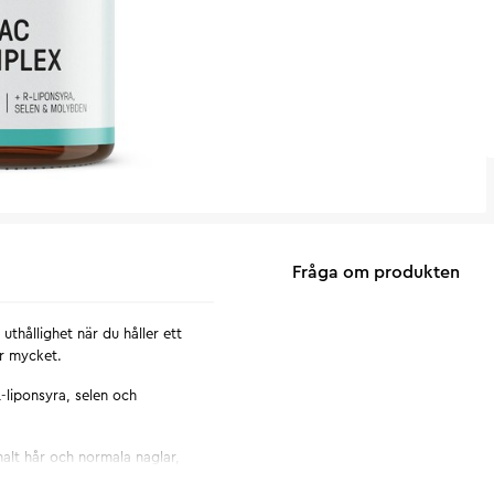
Fråga om produkten
 uthållighet när du håller ett
ar mycket.
-liponsyra, selen och
malt hår och normala naglar,