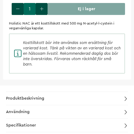
Ej i lager
Holistic NAC är ett kosttillskott med 500 mg N-acetyl-l-cystein i
veganvänliga kapslar.
Kosttillskott
bör inte användas som ersättning för
varierad kost. Tänk på vikten av en varierad kost och
en hälsosam livsstil. Rekommenderad daglig dos bör
inte överskridas. Förvaras utom räckhåll för små
barn.
Produktbeskrivning
Användning
Specifikationer