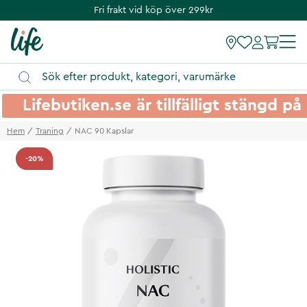
Fri frakt vid köp över 299kr
Lifebutiken.se är tillfälligt stängd 
Hem
Traning
NAC 90 Kapslar
-20%