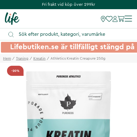
Fri frakt vid köp över 299kr
Lifebutiken.se är tillfälligt stängd 
Hem
Traning
Kreatin
Athletics Kreatin Creapure 250g
-20%