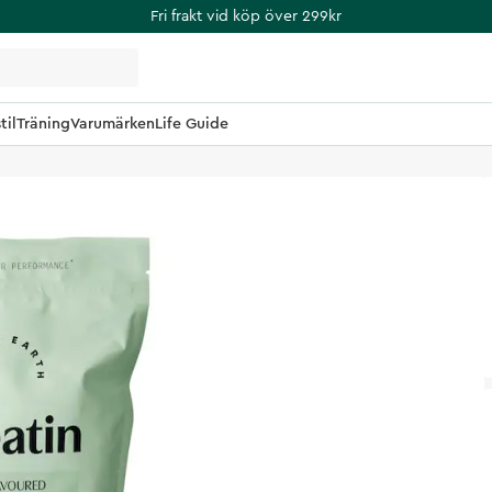
Fri frakt vid köp över 299kr
til
Träning
Varumärken
Life Guide