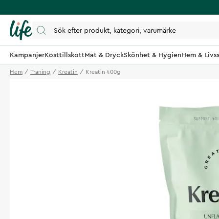
Kampanjer
Kosttillskott
Mat & Dryck
Skönhet & Hygien
Hem & Livss
Hem
Traning
Kreatin
Kreatin 400g