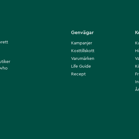
Genvägar
K
brett
Kampanjer
K
Kosttillskott
Hi
Varumärken
Va
utiker
Life Guide
K
 who
Recept
F
I
Å