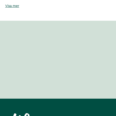
Artikelnummer
:
137361
Visa mer