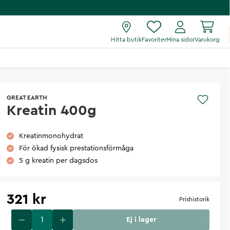
Hitta butik
Favoriter
Mina sidor
Varukorg
GREAT EARTH
Kreatin 400g
Kreatinmonohydrat
För ökad fysisk prestationsförmåga
5 g kreatin per dagsdos
321 kr
Prishistorik
Ej i lager