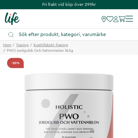
Fri frakt vid köp över 299kr
Hem
Traning
Kosttillskott-Traning
PWO Jordgubb Och Vattenmelon 345g
-20%