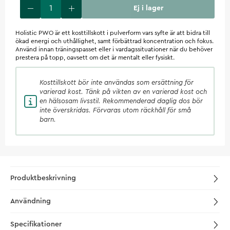
Ej i lager
Holistic PWO är ett kosttillskott i pulverform vars syfte är att bidra till
ökad energi och uthållighet, samt förbättrad koncentration och fokus.
Använd innan träningspasset eller i vardagssituationer när du behöver
prestera på topp, oavsett om det är mentalt eller fysiskt.
Kosttillskott
bör inte användas som ersättning för
varierad kost. Tänk på vikten av en varierad kost och
en hälsosam livsstil. Rekommenderad daglig dos bör
inte överskridas. Förvaras utom räckhåll för små
barn.
Produktbeskrivning
Användning
Specifikationer