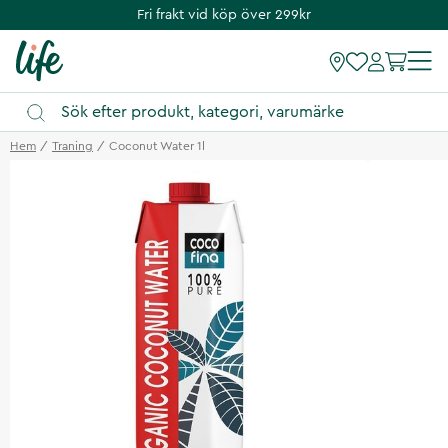
Fri frakt vid köp över 299kr
Hem
Traning
Coconut Water 1l