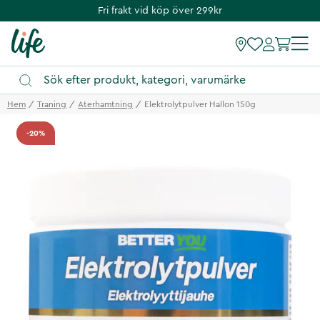
Fri frakt vid köp över 299kr
Hem
Traning
Aterhamtning
Elektrolytpulver Hallon 150g
-20%