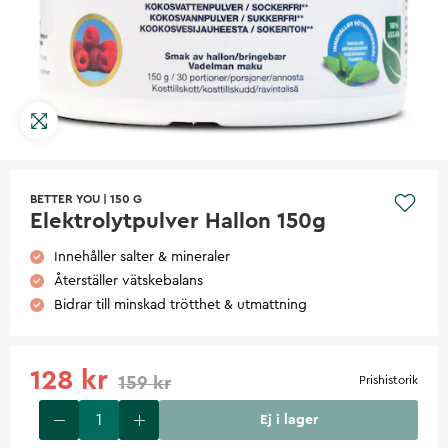
BETTER YOU
|
150 G
Elektrolytpulver Hallon 150g
Innehåller salter & mineraler
Återställer vätskebalans
Bidrar till minskad trötthet & utmattning
128 kr
159 kr
Prishistorik
Ej i lager