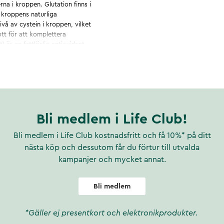
na i kroppen. Glutation finns i
r kroppens naturliga
ivå av cystein i kroppen, vilket
ott för att komplettera
) är en fettlöslig antioxidant
lerna mot oxidativ stress.
 bidrar till att skydda
on. Selenmetionin är en form
nsystemets normala funktion
ipider mot oxidativ stress.
stragin® har i studier visat
stödja upptaget i
Bli medlem i Life Club!
nan (bl.a. SGLT1 och CAT1)
ghet av näringsämnen till
Bli medlem i Life Club kostnadsfritt och få 10%* på ditt
ningspasset. Aminosyror tas
nästa köp och dessutom får du förtur till utvalda
n de tas med måltid. NAC
kampanjer och mycket annat.
ker, soja och laktos. Produkten
märke från Malmö som tar fram
 tillverkad av glas och locket
Bli medlem
en mot fukt och luft.
*Gäller ej presentkort och elektronikprodukter.