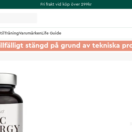
Fri frakt vid köp över 299kr
til
Träning
Varumärken
Life Guide
illfälligt stängd på grund av tekniska p