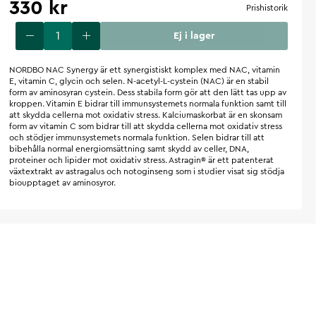
330 kr
Prishistorik
Ej i lager
NORDBO NAC Synergy är ett synergistiskt komplex med NAC, vitamin
E, vitamin C, glycin och selen. N-acetyl-L-cystein (NAC) är en stabil
form av aminosyran cystein. Dess stabila form gör att den lätt tas upp av
kroppen. Vitamin E bidrar till immunsystemets normala funktion samt till
att skydda cellerna mot oxidativ stress. Kalciumaskorbat är en skonsam
form av vitamin C som bidrar till att skydda cellerna mot oxidativ stress
och stödjer immunsystemets normala funktion. Selen bidrar till att
bibehålla normal energiomsättning samt skydd av celler, DNA,
proteiner och lipider mot oxidativ stress. Astragin® är ett patenterat
växtextrakt av astragalus och notoginseng som i studier visat sig stödja
bioupptaget av aminosyror.