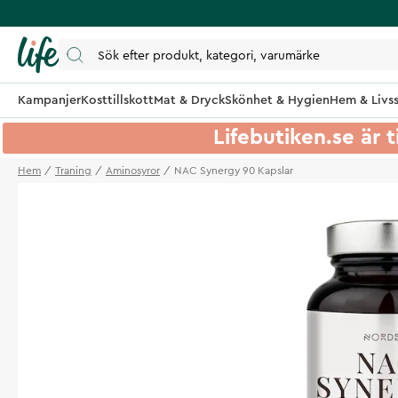
Kampanjer
Kosttillskott
Mat & Dryck
Skönhet & Hygien
Hem & Livss
Lifebutiken.se är t
Hem
Traning
Aminosyror
NAC Synergy 90 Kapslar