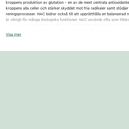
kroppens produktion av glutation – en av de mest centrala antioxidanter
kroppens alla celler och stärker skyddet mot fria radikaler samt stödje
reningsprocesser. NAC bidrar också till att upprätthålla en balanserad n
är viktigt för många biologiska funktioner. NAC används ofta som tillsk
kroppens egna antioxidativa försvar. Vitamin E (d-alfa-tokoferol-succinat
som bidrar till immunsystemets normala funktion samt till att skydda cel
Visa mer
Kalciumaskorbat är en skonsam, syraneutral form av C-vitamin som också
cellerna mot oxidativ stress och stödjer immunsystemets normala funkti
av selen med hög biotillgänglighet. Selen bidrar till att bibehålla immu
och normal energiomsättning samt skydd av celler, DNA, proteiner och l
Astragin® är ett patenterat växtextrakt av astragalus och notoginseng. A
sig öka bioupptaget av aminosyror, vitaminer och mineraler genom att 
tarmcellerna. Det gör detta genom att påverka proteiner i tarmslemhin
som ansvarar för näringsupptag. Resultatet blir en förbättrad tillgängli
kroppen. I samband med träning tas NAC Synergy med fördel innan trä
gärna på fastande mage för optimalt upptag, men vid känslig mage ka
Synergy är veganskt certifierad av Djurens Rätt och fri från gluten, soc
är utvecklad och tillverkad i Sverige av NORDBO – ett familjeägt varu
kosttillskott utifrån innovation, dokumentation och hållbarhet. Burken är
av metall. Båda materialen kan återvinnas oändligt och skyddar produkt
Artikelnummer
:
310750