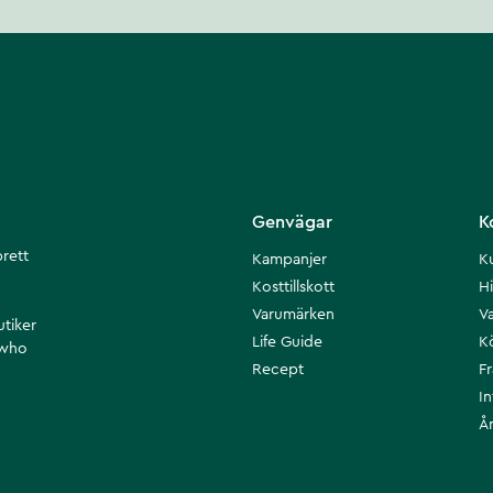
Genvägar
K
brett
Kampanjer
K
Kosttillskott
Hi
Varumärken
Va
utiker
Life Guide
K
 who
Recept
F
I
Å