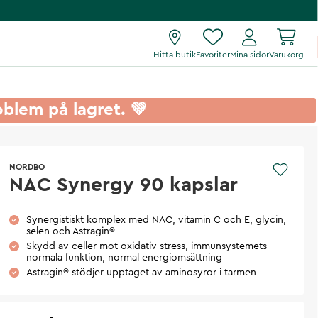
Hitta butik
Favoriter
Mina sidor
Varukorg
roblem på lagret. 💚
NORDBO
NAC Synergy 90 kapslar
Synergistiskt komplex med NAC, vitamin C och E, glycin,
selen och Astragin®
Skydd av celler mot oxidativ stress, immunsystemets
normala funktion, normal energiomsättning
Astragin® stödjer upptaget av aminosyror i tarmen