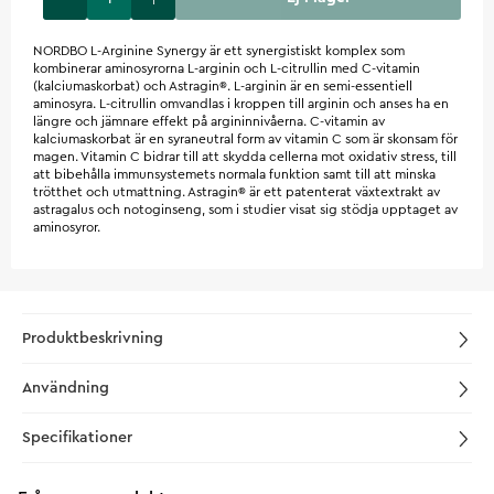
NORDBO L-Arginine Synergy är ett synergistiskt komplex som
kombinerar aminosyrorna L-arginin och L-citrullin med C-vitamin
(kalciumaskorbat) och Astragin®. L-arginin är en semi-essentiell
aminosyra. L-citrullin omvandlas i kroppen till arginin och anses ha en
längre och jämnare effekt på argininnivåerna. C-vitamin av
kalciumaskorbat är en syraneutral form av vitamin C som är skonsam för
magen. Vitamin C bidrar till att skydda cellerna mot oxidativ stress, till
att bibehålla immunsystemets normala funktion samt till att minska
trötthet och utmattning. Astragin® är ett patenterat växtextrakt av
astragalus och notoginseng, som i studier visat sig stödja upptaget av
aminosyror.
Produktbeskrivning
Användning
Specifikationer