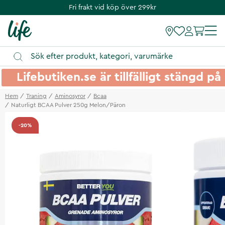
Fri frakt vid köp över 299kr
Lifebutiken.se är tillfälligt stängd 
Hem
Traning
Aminosyror
Bcaa
Naturligt BCAA Pulver 250g Melon/Päron
-20%