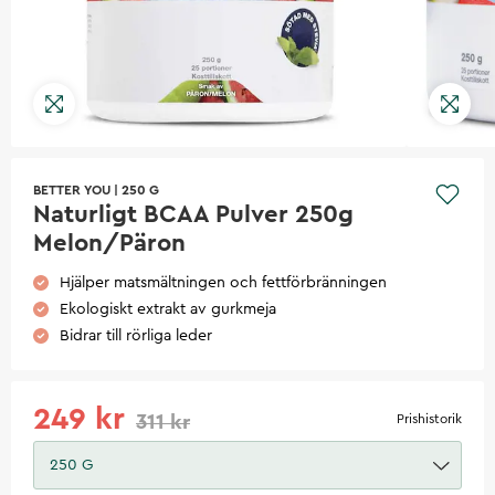
BETTER YOU
|
250 G
Naturligt BCAA Pulver 250g
Melon/Päron
Hjälper matsmältningen och fettförbränningen
Ekologiskt extrakt av gurkmeja
Bidrar till rörliga leder
249 kr
311 kr
Prishistorik
250 G