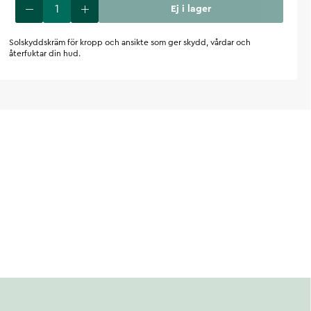
Ej i lager
Solskyddskräm för kropp och ansikte som ger skydd, vårdar och
återfuktar din hud.