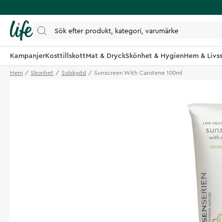
Kampanjer
Kosttillskott
Mat & Dryck
Skönhet & Hygien
Hem & Livss
Hem
Skonhet
Solskydd
Sunscreen With Carotene 100ml