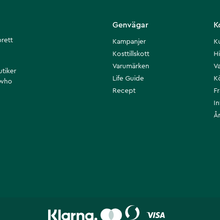
Genvägar
K
brett
Kampanjer
K
Kosttillskott
Hi
Varumärken
Va
utiker
Life Guide
K
 who
Recept
F
I
Å