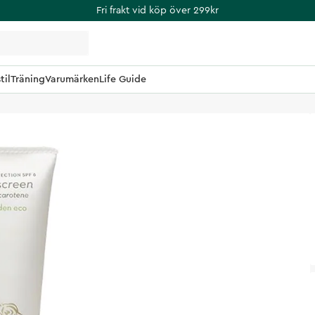
Fri frakt vid köp över 299kr
til
Träning
Varumärken
Life Guide