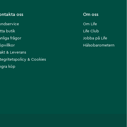
ontakta oss
Om oss
undservice
Om Life
tta butik
Life Club
nliga frågor
Jobba på Life
öpvillkor
Hälsobarometern
rakt & Leverans
ntegritetspolicy & Cookies
ngra köp