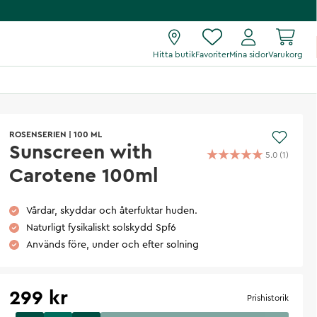
Hitta butik
Favoriter
Mina sidor
Varukorg
ROSENSERIEN
|
100 ML
Sunscreen with
5.0
(
1
)
Carotene 100ml
Vårdar, skyddar och återfuktar huden.
Naturligt fysikaliskt solskydd Spf6
Används före, under och efter solning
299 kr
Prishistorik