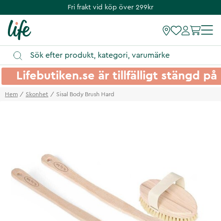
Fri frakt vid köp över 299kr
Lifebutiken.se är tillfälligt stängd 
Hem
Skonhet
Sisal Body Brush Hard