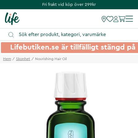
Fri frakt vid köp över 299kr
Lifebutiken.se är tillfälligt stängd 
Hem
Skonhet
Nourishing Hair Oil