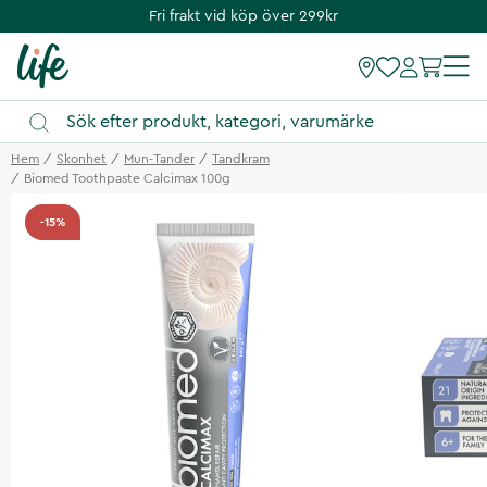
Fri frakt vid köp över 299kr
Hem
Skonhet
Mun-Tander
Tandkram
Biomed Toothpaste Calcimax 100g
-15%