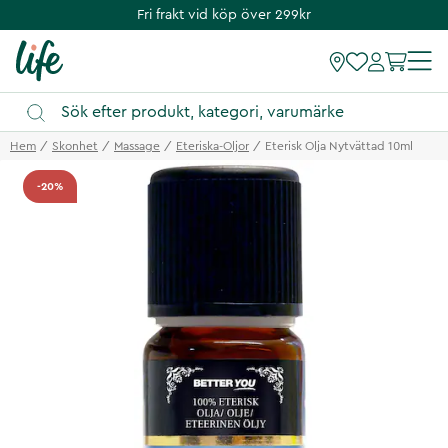
Fri frakt vid köp över 299kr
Hem
Skonhet
Massage
Eteriska-Oljor
Eterisk Olja Nytvättad 10ml
-20%