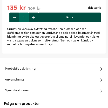
135 kr
169 kr
Prishistorik
Köp
Upplev en känsla av nytvättad fräschör, en blommig och ren
doftkomposition som ger en upplyftande och behaglig atmosfär. Med
blandning av de ekologiska eteriska oljorna neroli, lavendel och ylang-
ylang skapas en balans som lyfter atmosfären och ge en känsla av
renhet och förnyelse, oavsett miljö.
Produktbeskrivning
Användning
Specifikationer
Fråga om produkten