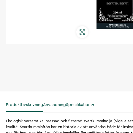
Produktbeskrivning
Användning
Specifikationer
Ekologisk varsamt kallpressad och filtrerad svartkumminolja (Nigella sa
kvalité. Svartkumminfrön har en historia av att användas både för insid
och för hud- och hårvård. Oljan innehåller fleromättade fetter (omega-