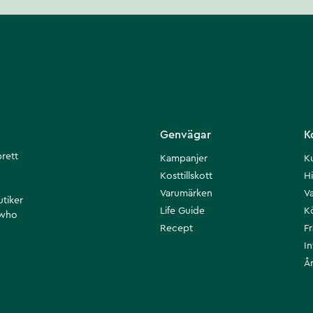
Genvägar
K
brett
Kampanjer
K
Kosttillskott
Hi
Varumärken
Va
utiker
Life Guide
K
 who
Recept
F
I
Å