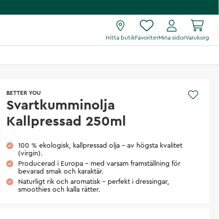
Hitta butik
Favoriter
Mina sidor
Varukorg
BETTER YOU
Svartkumminolja
Kallpressad 250ml
100 % ekologisk, kallpressad olja – av högsta kvalitet
(virgin).
Producerad i Europa – med varsam framställning för
bevarad smak och karaktär.
Naturligt rik och aromatisk – perfekt i dressingar,
smoothies och kalla rätter.