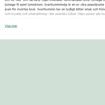
(omega-9) samt tymokinon. Svartkumminolja är en av våra populäraste 
även för invärtes bruk. Svartkummin har en tydligt bitter smak och fröna
som krydda och smaksättning i det asiatiska köket. Oljan passar alla hu
och kan med fördel blandas ut med oljor som mandel och jojoba. Just 
varandra mycket bra, men svartkummin fungerar bra ihop med de flesta
Visa mer
svartkumminolja i din hud- eller hårvård. Ett par enstaka droppar räcker
vardagliga rutin. För invärtes användning rekommenderar vi 1 tsk (5 ml)
exempelvis en nyttig sallad eller som ett dagligt tillskott av nyttiga fett
Artikelnummer
:
127353