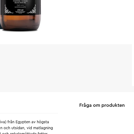
Fråga om produkten
tiva) från Egypten av högsta
an och utsidan, vid matlagning
6) och enkelomättade fetter