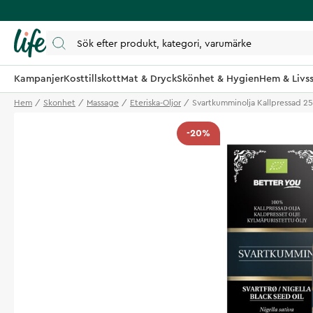
Kampanjer
Kosttillskott
Mat & Dryck
Skönhet & Hygien
Hem & Livss
Hem
Skonhet
Massage
Eteriska-Oljor
Svartkumminolja Kallpressad 2
-20%