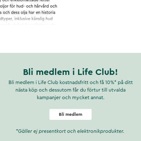
oljor för hud- och hårvård och
 och dess olja har en historia
dtyper, inklusive känslig hud
inom hudvård kompletterar de
 oljor. Använd gärna din
 för att ge en boost i din
 dagligen. Kan användas i
syror i en smoothie.
Bli medlem i Life Club!
Bli medlem i Life Club kostnadsfritt och få 10%* på ditt
nästa köp och dessutom får du förtur till utvalda
kampanjer och mycket annat.
Bli medlem
*Gäller ej presentkort och elektronikprodukter.