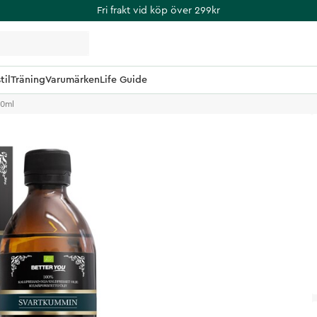
Fri frakt vid köp över 299kr
til
Träning
Varumärken
Life Guide
50ml