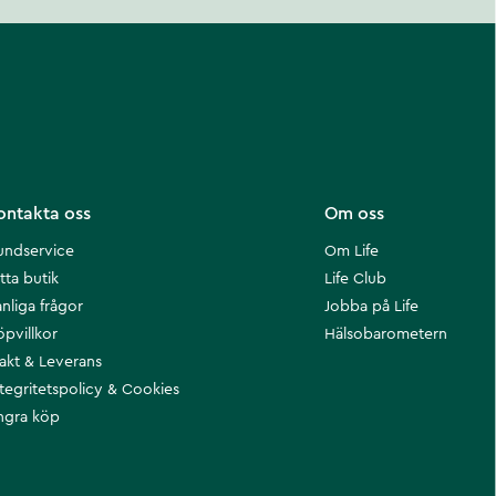
ontakta oss
Om oss
undservice
Om Life
tta butik
Life Club
nliga frågor
Jobba på Life
öpvillkor
Hälsobarometern
rakt & Leverans
ntegritetspolicy & Cookies
ngra köp