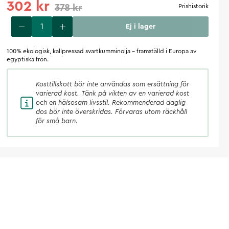
302 kr
378 kr
Prishistorik
Ej i lager
100% ekologisk, kallpressad svartkumminolja – framställd i Europa av
egyptiska frön.
Kosttillskott
bör inte användas som ersättning för
varierad kost. Tänk på vikten av en varierad kost
och en hälsosam livsstil. Rekommenderad daglig
dos bör inte överskridas. Förvaras utom räckhåll
för små barn.