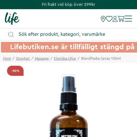
Fri frakt vid köp över 299kr
Lifebutiken.se är tillfälligt stängd 
Hem
Skonhet
Massage
Eteriska-Oljor
Blandflaska Spray 100ml
-20%