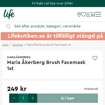
Fri frakt vid köp över 299kr
Lifebutiken.se är tillfälligt stängd 
Hem
Skonhet
Maria Åkerberg Brush Facemask 1st
MARIA ÅKERBERG
Maria Åkerberg Brush Facemask
1st
249 kr
Prishistorik
Ej i lager