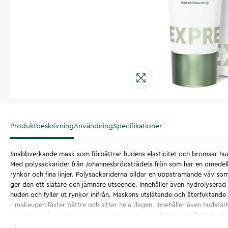
Produktbeskrivning
Användning
Specifikationer
Snabbverkande mask som förbättrar hudens elasticitet och bromsar hud
Med polysackarider från Johannesbrödsträdets frön som har en omedelb
rynkor och fina linjer. Polysackariderna bildar en uppstramande väv so
ger den ett slätare och jämnare utseende. Innehåller även hydrolyserad
huden och fyller ut rynkor inifrån. Maskens utslätande och återfuktande
- makeupen fäster bättre och sitter hela dagen. Innehåller även hudstä
inkapslade i liposomer som gör att vitaminerna på ett mer effektivt sätt 