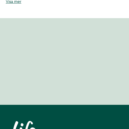
Visa mer
Artikelnummer
:
132914