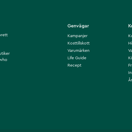
Genvägar
K
brett
Kampanjer
K
Kosttillskott
Hi
Varumärken
Va
utiker
Life Guide
K
 who
Recept
F
I
Å