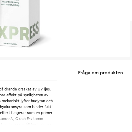
Fråga om produkten
åldrande orsakat av UV-ljus.
ar effekt på synligheten av
m mekaniskt lyfter hudytan och
 hyaluronsyra som binder fukt i
 effekt fungerar som en primer
rkande A, C och E-vitamin
kan levereras till hudcellerna.