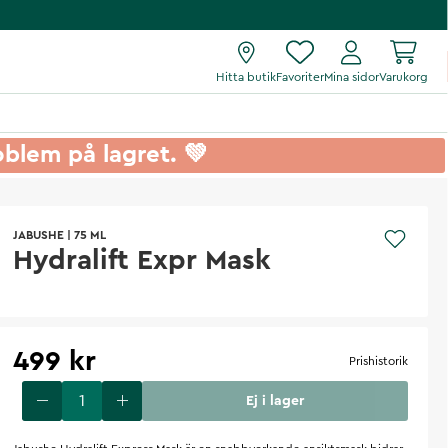
Hitta butik
Favoriter
Mina sidor
Varukorg
roblem på lagret. 💚
JABUSHE
|
75 ML
Hydralift Expr Mask
499 kr
Prishistorik
Ej i lager