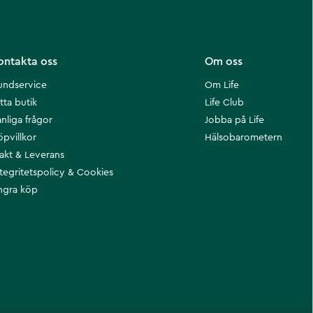
ontakta oss
Om oss
undservice
Om Life
tta butik
Life Club
nliga frågor
Jobba på Life
öpvillkor
Hälsobarometern
rakt & Leverans
ntegritetspolicy & Cookies
ngra köp