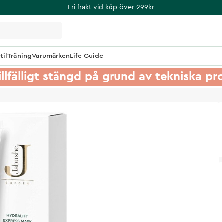
Fri frakt vid köp över 299kr
til
Träning
Varumärken
Life Guide
illfälligt stängd på grund av tekniska p