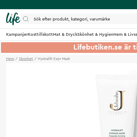
Kampanjer
Kosttillskott
Mat & Dryck
Skönhet & Hygien
Hem & Livss
Lifebutiken.se är t
Hem
Skonhet
Hydralift Expr Mask