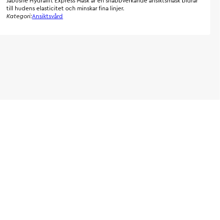
Jabushe Hydralift Express Mask är en snabbverkande ansiktsmask bidrar
till hudens elasticitet och minskar fina linjer.
Kategori:
Ansiktsvård