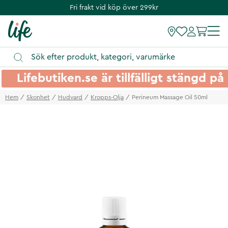
Fri frakt vid köp över 299kr
Lifebutiken.se är tillfälligt stängd 
Hem
Skonhet
Hudvard
Kropps-Olja
Perineum Massage Oil 50ml