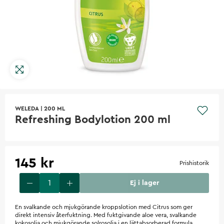
WELEDA
|
200 ML
Refreshing Bodylotion 200 ml
145 kr
Prishistorik
Ej i lager
En svalkande och mjukgörande kroppslotion med Citrus som ger
direkt intensiv återfuktning. Med fuktgivande aloe vera, svalkande
kokosolja och mjukgörande solrosolja i en lättabsorberad formula.