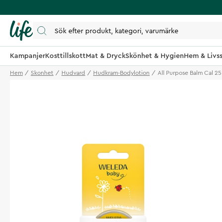
Kampanjer
Kosttillskott
Mat & Dryck
Skönhet & Hygien
Hem & Livss
Hem
Skonhet
Hudvard
Hudkram-Bodylotion
All Purpose Balm Cal 25