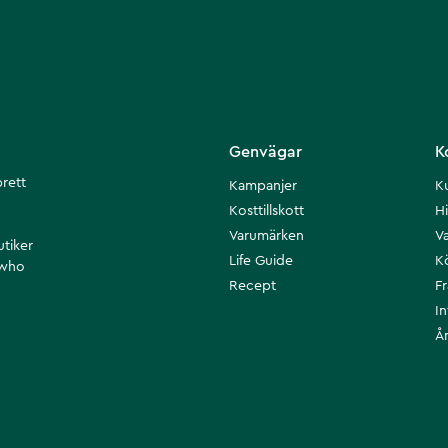
Genvägar
K
brett
Kampanjer
K
Kosttillskott
Hi
Varumärken
Va
utiker
Life Guide
K
 who
Recept
F
I
Å