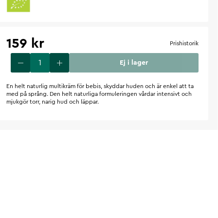
159 kr
Prishistorik
Ej i lager
En helt naturlig multikräm för bebis, skyddar huden och är enkel att ta
med på språng. Den helt naturliga formuleringen vårdar intensivt och
mjukgör torr, narig hud och läppar.