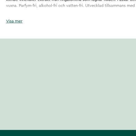
vuxna. Parfym-fri, alkohol-fri och vatten-fri. Utvecklad tillsammans me
Artikelnummer
:
136930
Visa mer