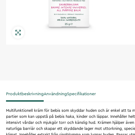
Produktbeskrivning
Användning
Specifikationer
Multifunktionell kräm för bebis som skyddar huden och är enkel att ta 
partier som kan uppstå på bebis haka, kinder och läppar. Innehåller hel
intensivt vårdar och mjukgör torr och känslig hud. Krämen hjälper även t
naturliga barriär och skapar ett skyddande lager mot uttorkning, speciell
klimat. Innehåller extrakt från ringblomma som lugnar huden. Passar ut