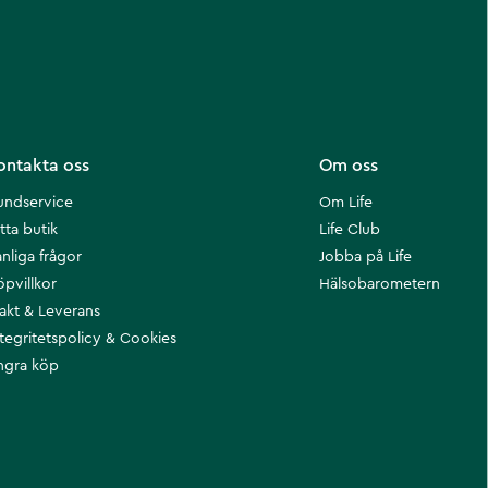
ontakta oss
Om oss
undservice
Om Life
tta butik
Life Club
nliga frågor
Jobba på Life
öpvillkor
Hälsobarometern
rakt & Leverans
ntegritetspolicy & Cookies
ngra köp