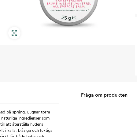
Fråga om produkten
med på språng. Lugnar torra
t naturliga ingredienser som
ill att återställa hudens
t i kalla, blåsiga och fuktiga
märkt för både bebis och