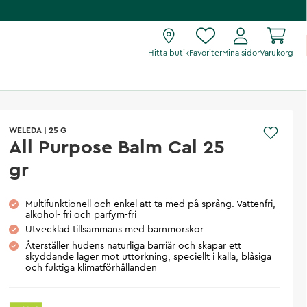
Hitta butik
Favoriter
Mina sidor
Varukorg
WELEDA
|
25 G
All Purpose Balm Cal 25
gr
Multifunktionell och enkel att ta med på språng. Vattenfri,
alkohol- fri och parfym-fri
Utvecklad tillsammans med barnmorskor
Återställer hudens naturliga barriär och skapar ett
skyddande lager mot uttorkning, speciellt i kalla, blåsiga
och fuktiga klimatförhållanden