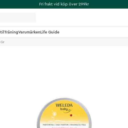
Fri frakt vid köp över 299kr
til
Träning
Varumärken
Life Guide
 Gr