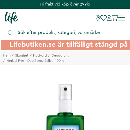
Fri frakt vid köp över 299kr
Lifebutiken.se är tillfälligt stängd 
Hem
Skonhet
Hudvard
Deodorant
Herbal Fresh Deo Spray Salbei 100ml