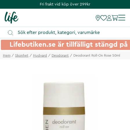
Fri frakt vid köp över 299kr
Lifebutiken.se är tillfälligt stängd 
Hem
Skonhet
Hudvard
Deodorant
Deodorant Roll-On Rose 50ml