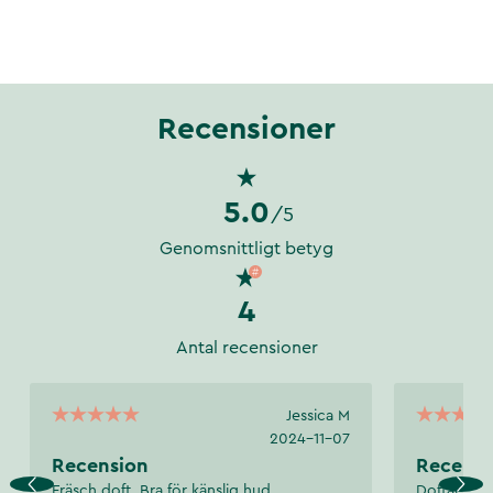
Recensioner
5.0
/5
Genomsnittligt betyg
4
Antal recensioner
Jessica M
2024-11-07
Recension
Recensi
Fräsch doft. Bra för känslig hud.
Doftar got