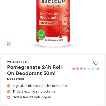
WELEDA
|
50 ML
Pomegranate 24h Roll-
3.7
(
1
)
On Deodorant 50ml
Deodorant
Inga aluminiumsalter eller parabener
Endast naturliga ingredienser
Doftar fräscht hela dagen