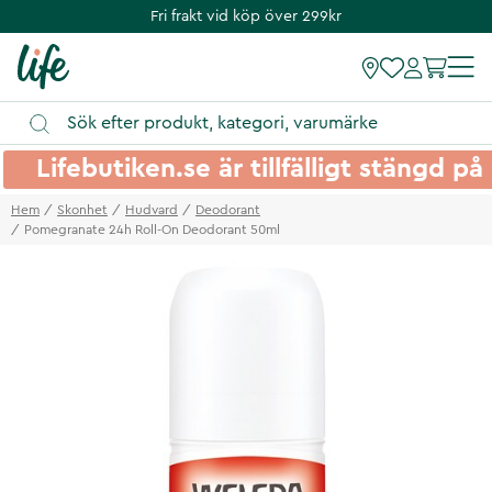
Fri frakt vid köp över 299kr
Lifebutiken.se är tillfälligt stängd 
Hem
Skonhet
Hudvard
Deodorant
Pomegranate 24h Roll-On Deodorant 50ml