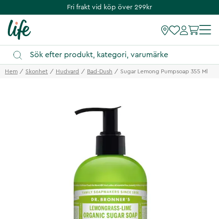
Fri frakt vid köp över 299kr
Hem
Skonhet
Hudvard
Bad-Dush
Sugar Lemong Pumpsoap 355 Ml