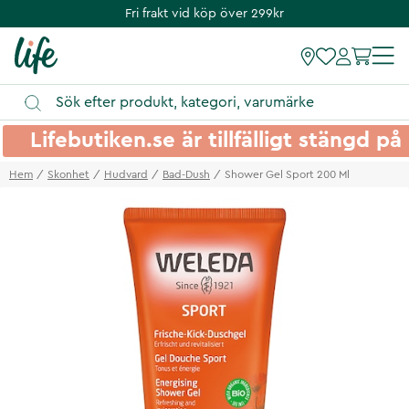
Fri frakt vid köp över 299kr
Lifebutiken.se är tillfälligt stängd 
Hem
Skonhet
Hudvard
Bad-Dush
Shower Gel Sport 200 Ml