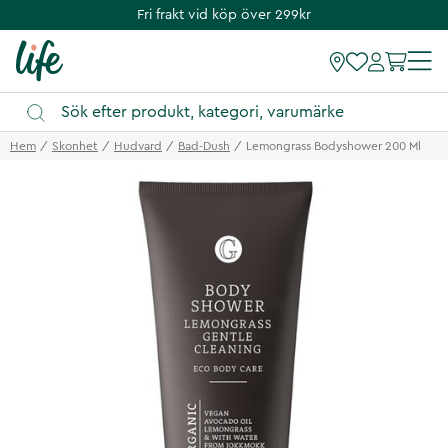
Fri frakt vid köp över 299kr
Hem
Skonhet
Hudvard
Bad-Dush
Lemongrass Bodyshower 200 Ml