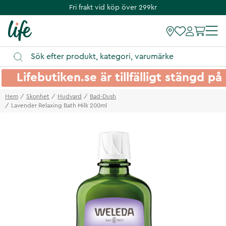
Fri frakt vid köp över 299kr
Lifebutiken.se är tillfälligt stängd 
Hem
Skonhet
Hudvard
Bad-Dush
Lavender Relaxing Bath Milk 200ml