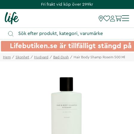
Fri frakt vid köp över 299kr
Lifebutiken.se är tillfälligt stängd 
Hem
Skonhet
Hudvard
Bad-Dush
Hair Body Shamp Rosem 500 Ml