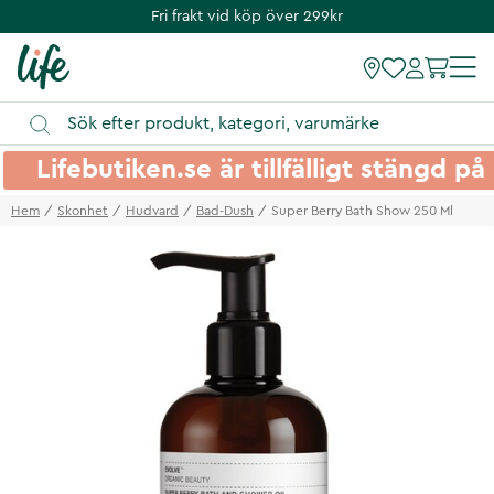
Fri frakt vid köp över 299kr
Lifebutiken.se är tillfälligt stängd 
Hem
Skonhet
Hudvard
Bad-Dush
Super Berry Bath Show 250 Ml