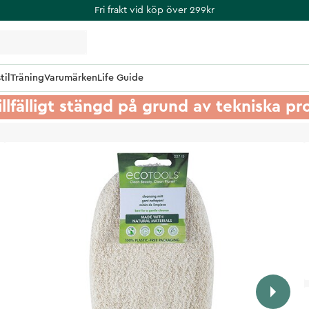
Fri frakt vid köp över 299kr
til
Träning
Varumärken
Life Guide
illfälligt stängd på grund av tekniska p