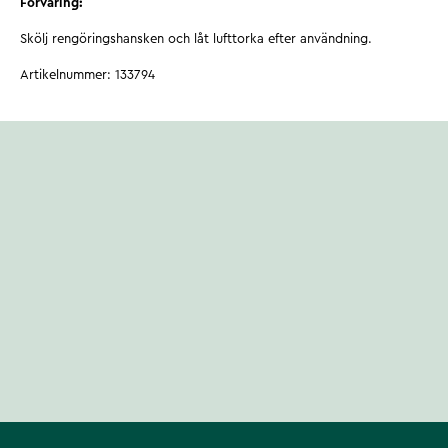
Förvaring:
Skölj rengöringshansken och låt lufttorka efter användning.
Artikelnummer
:
133794