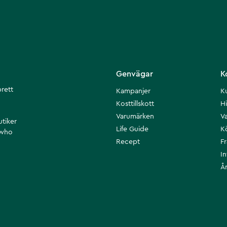
Genvägar
K
brett
Kampanjer
K
Kosttillskott
Hi
Varumärken
Va
utiker
Life Guide
K
 who
Recept
F
I
Å