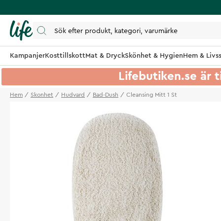
Kampanjer
Kosttillskott
Mat & Dryck
Skönhet & Hygien
Hem & Livss
Lifebutiken.se är t
Hem
Skonhet
Hudvard
Bad-Dush
Cleansing Mitt 1 St