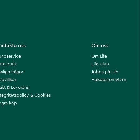
ontakta oss
Om oss
undservice
Om Life
tta butik
Life Club
nliga frågor
Jobba på Life
öpvillkor
Hälsobarometern
rakt & Leverans
ntegritetspolicy & Cookies
ngra köp