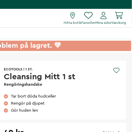
Hitta butik
Favoriter
Mina sidor
Varukorg
roblem på lagret. 💚
ECOTOOLS
|
1 ST.
Cleansing Mitt 1 st
Rengöringshandske
Tar bort döda hudceller
Rengör på djupet
Gör huden len