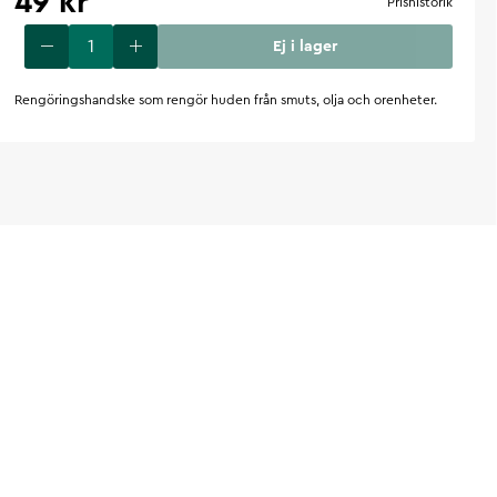
49 kr
Prishistorik
Ej i lager
Rengöringshandske som rengör huden från smuts, olja och orenheter.