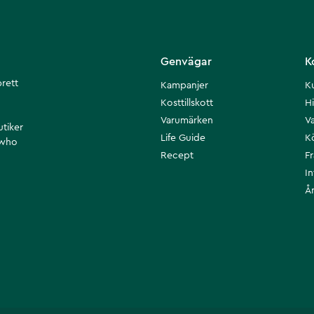
Genvägar
K
brett
Kampanjer
K
Kosttillskott
Hi
Varumärken
Va
utiker
Life Guide
K
 who
Recept
F
I
Å