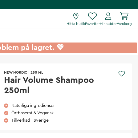
Hitta butik
Favoriter
Mina sidor
Varukorg
roblem på lagret. 💚
NEW NORDIC
|
250 ML
Hair Volume Shampoo
250ml
Naturliga ingredienser
Örtbaserat & Vegansk
Tillverkad i Sverige