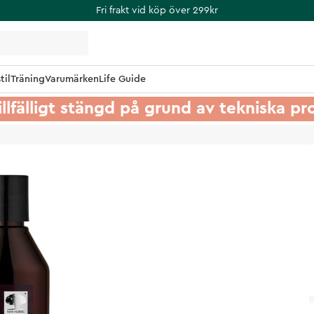
Fri frakt vid köp över 299kr
til
Träning
Varumärken
Life Guide
illfälligt stängd på grund av tekniska p