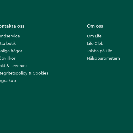
ontakta oss
Om oss
undservice
Om Life
tta butik
Life Club
nliga frågor
Jobba på Life
öpvillkor
Hälsobarometern
rakt & Leverans
ntegritetspolicy & Cookies
ngra köp