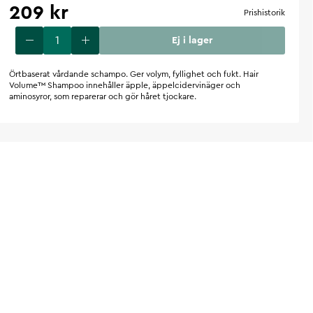
209 kr
Prishistorik
Ej i lager
Örtbaserat vårdande schampo. Ger volym, fyllighet och fukt. Hair
Volume™ Shampoo innehåller äpple, äppelcidervinäger och
aminosyror, som reparerar och gör håret tjockare.