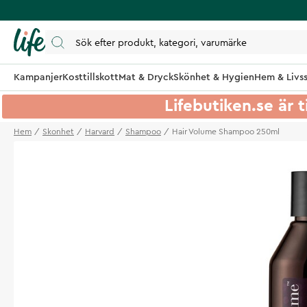
Kampanjer
Kosttillskott
Mat & Dryck
Skönhet & Hygien
Hem & Livss
Lifebutiken.se är t
Hem
Skonhet
Harvard
Shampoo
Hair Volume Shampoo 250ml