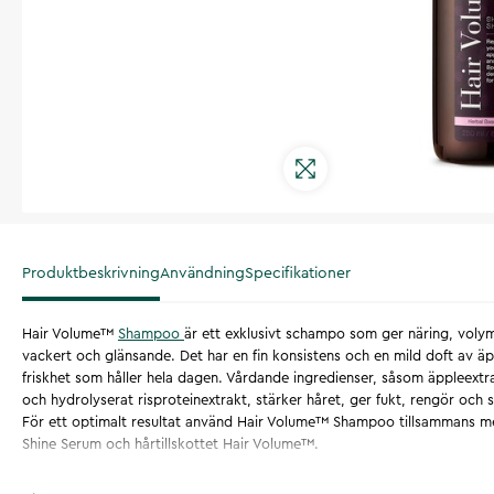
Produktbeskrivning
Användning
Specifikationer
Hair Volume™
Shampoo
är ett exklusivt schampo som ger näring, volym
vackert och glänsande. Det har en fin konsistens och en mild doft av äp
friskhet som håller hela dagen. Vårdande ingredienser, såsom äppleextr
och hydrolyserat risproteinextrakt, stärker håret, ger fukt, rengör och
För ett optimalt resultat använd Hair Volume™ Shampoo tillsammans m
Shine Serum och hårtillskottet Hair Volume™.
Artikelnummer
:
131626