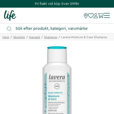
Fri frakt vid köp över 299kr
Hem
Skonhet
Harvard
Shampoo
Lavera Moisture & Care Shampoo