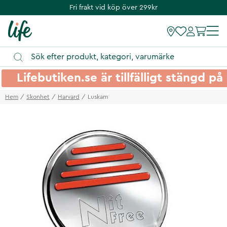
Fri frakt vid köp över 299kr
Lifebutiken.se är tillfälligt stängd 
Hem
Skonhet
Harvard
Luskam