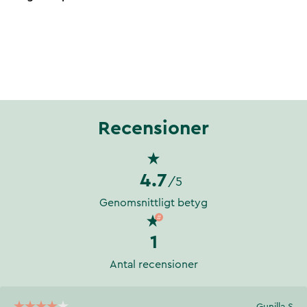
Recensioner
4.7
/5
Genomsnittligt betyg
1
Antal recensioner