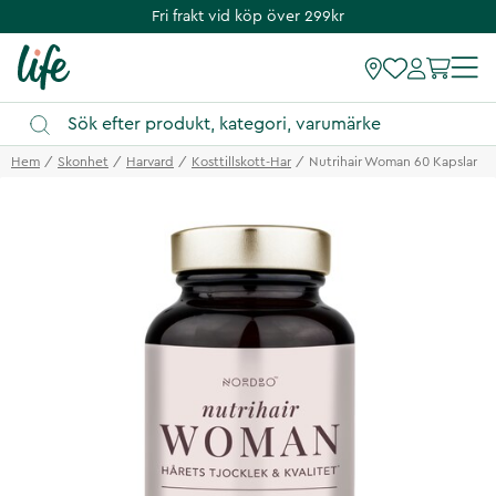
Fri frakt vid köp över 299kr
Hem
Skonhet
Harvard
Kosttillskott-Har
Nutrihair Woman 60 Kapslar