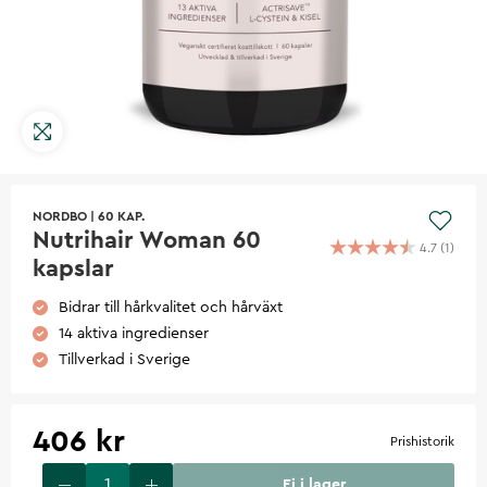
NORDBO
|
60 KAP.
Nutrihair Woman 60
4.7
(
1
)
kapslar
Bidrar till hårkvalitet och hårväxt
14 aktiva ingredienser
Tillverkad i Sverige
406 kr
Prishistorik
Ej i lager