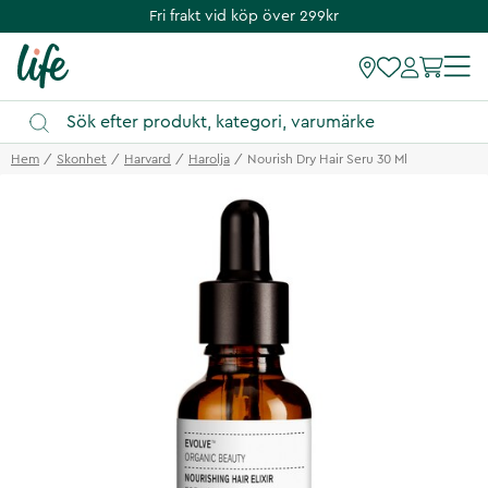
Fri frakt vid köp över 299kr
Hem
Skonhet
Harvard
Harolja
Nourish Dry Hair Seru 30 Ml